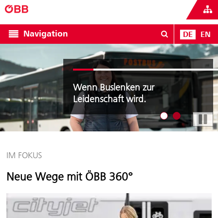
Navigation
DE
EN
FRAUEN POWER
FRAUEN POWER
Wenn Buslenken zur
Leidenschaft wird.
Zeige Angebot 1
Zeige Angebo
IM FOKUS
Neue Wege mit ÖBB 360°